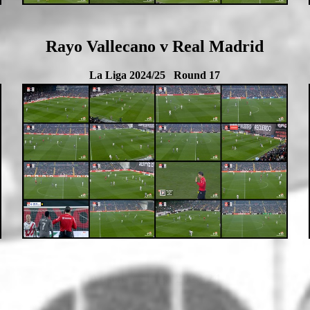
Rayo Vallecano v Real Madrid
La Liga 2024/25 Round 17
Adsense - Liga 2023/24