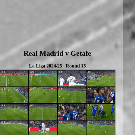
Real Madrid v Getafe
La Liga 2024/25 Round 15