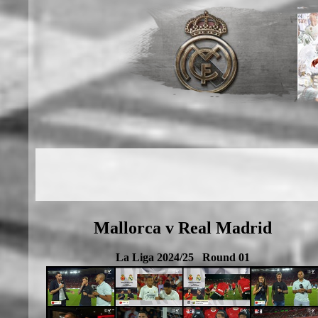
Mallorca v Real Madrid
La Liga 2024/25 Round 01