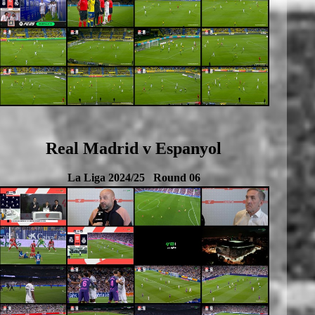
Real Madrid v Espanyol
La Liga 2024/25 Round 06