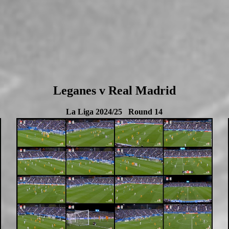
Leganes v Real Madrid
La Liga 2024/25 Round 14