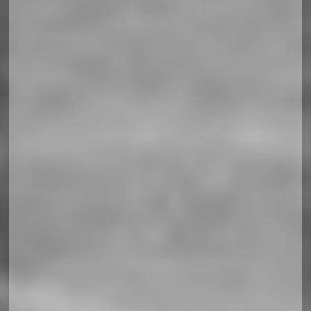
Adsense SL Q R